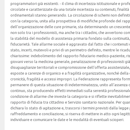
programmatori già esistenti. - il clima di incertezza istituzionale e prof
circolate e caratterizzate da una totale incertezza su contenuti, finalit
ordinamentali stanno generando. La circolazione di schemi non definitiv
con la categoria, unita alla prospettiva di modifiche profonde del ra
dell’organizzazione delle cure primarie, sta determinando un crescente
non solo tra i professionisti, ma anche tra i cittadini, che avverton
la stabilità del modello di assistenza primaria fondato sulla continuità,
fiduciarietà. Tale allarme sociale è aggravato dal fatto che i contenut
stato, incerti, mutevoli e privi di un perimetro definito, mentre le rica
chiarissime: indebolimento del rapporto fiduciario medico-paziente, ris
giovani verso la medicina generale, penalizzazione di professionisti già
disuguaglianze territoriali e compromissione dell’offerta assistenziale,
esposte a carenze di organico e a fragilità organizzative, nonché della
cronicità, fragilità e accessi impropri. La Federazione rappresenta forma
permanere di questa situazione di indeterminatezza, unito all’assenza 
continuo, sta producendo effetti immediati sulla serenità professiona
condizione di allarme che investe la categoria e si riflette inevitabilme
rapporto di fiducia tra cittadino e Servizio sanitario nazionale. Per q
dichiara lo stato di agitazione e, trascorsi i termini previsti dalla legg
raffreddamento e conciliazione, si riserva di mettere in atto ogni legit
individuare e comunicare le date e le modalità di eventuali scioperi.