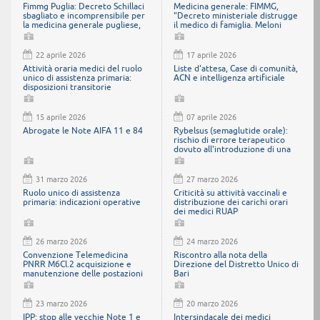
Fimmg Puglia: Decreto Schillaci
Medicina generale: FIMMG,
sbagliato e incomprensibile per
"Decreto ministeriale distrugge
la medicina generale pugliese,
il medico di famiglia. Meloni
che boccia metodo e contenuti
intervenga"
22 aprile 2026
17 aprile 2026
Attività oraria medici del ruolo
Liste d'attesa, Case di comunità,
unico di assistenza primaria:
ACN e intelligenza artificiale
disposizioni transitorie
15 aprile 2026
07 aprile 2026
Abrogate le Note AIFA 11 e 84
Rybelsus (semaglutide orale):
rischio di errore terapeutico
dovuto all'introduzione di una
nuova formulazione con
maggiore biodisponibilità
31 marzo 2026
27 marzo 2026
Ruolo unico di assistenza
Criticità su attività vaccinali e
primaria: indicazioni operative
distribuzione dei carichi orari
dei medici RUAP
26 marzo 2026
24 marzo 2026
Convenzione Telemedicina
Riscontro alla nota della
PNRR M6Cl.2 acquisizione e
Direzione del Distretto Unico di
manutenzione delle postazioni
Bari
di lavoro e della relativa logistica
per soluzioni di telemedicina
23 marzo 2026
20 marzo 2026
IPP: stop alle vecchie Note 1 e
Intersindacale dei medici