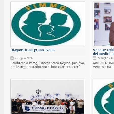
Diagnostica di primo livello
Veneto: radd
dei medici i
25 luglio 2026
22 luglio 202
Calabrese (Fimmg): "Intesa Stato-Regioni positiva,
Anelli (FNOMC
ora le Regioni traducano subito in atti concreti"
Veneto. Ora il