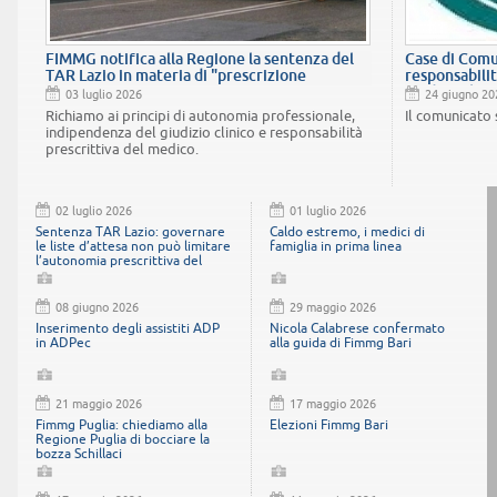
FIMMG notifica alla Regione la sentenza del
Case di Comu
TAR Lazio in materia di "prescrizione
responsabili
suggerita"
medici, obiet
03 luglio 2026
24 giugno 20
cittadini”
Richiamo ai principi di autonomia professionale,
Il comunicato
indipendenza del giudizio clinico e responsabilità
prescrittiva del medico.
02 luglio 2026
01 luglio 2026
Sentenza TAR Lazio: governare
Caldo estremo, i medici di
le liste d’attesa non può limitare
famiglia in prima linea
l’autonomia prescrittiva del
medico
08 giugno 2026
29 maggio 2026
Inserimento degli assistiti ADP
Nicola Calabrese confermato
in ADPec
alla guida di Fimmg Bari
21 maggio 2026
17 maggio 2026
Fimmg Puglia: chiediamo alla
Elezioni Fimmg Bari
Regione Puglia di bocciare la
bozza Schillaci