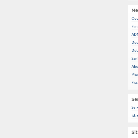
Ne
Quo
Fim
ADN
Doc
Dot
San
Abo
Pha
Fis
Se
Ser
Istr
Si