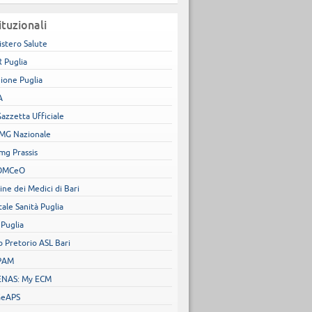
ituzionali
istero Salute
 Puglia
ione Puglia
A
Gazzetta Ufficiale
MG Nazionale
mg Prassis
OMCeO
ine dei Medici di Bari
tale Sanità Puglia
 Puglia
o Pretorio ASL Bari
PAM
NAS: My ECM
GeAPS