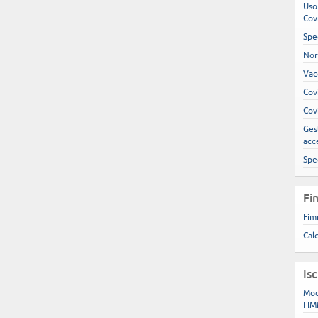
Uso
Cov
Spe
Nor
Vac
Cov
Cov
Gest
acc
Spe
Fi
Fim
Cal
Is
Mod
FIM