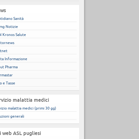
ws
tidiano Sanità
mg Notizie
 Kronos Salute
tornews
tnet
ita Informazione
ut Pharma
rmastar
co e Tasse
rvizio malattia medici
vizio malattia medici (primi 30 gg)
uzioni generali
ti web ASL pugliesi