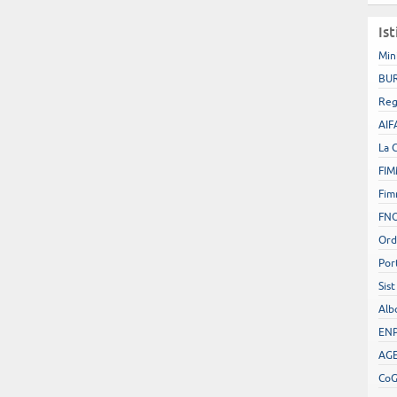
Ist
Min
BUR
Reg
AIF
La 
FIM
Fim
FN
Ord
Por
Sist
Alb
EN
AGE
Co