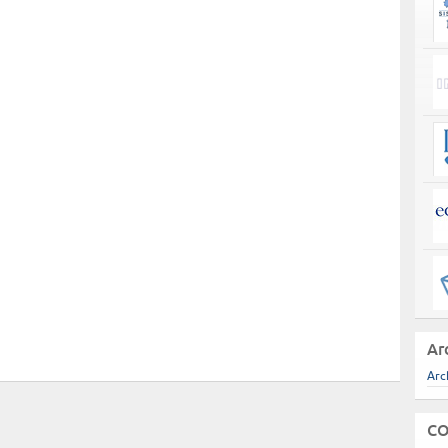
Ar
Arc
CO