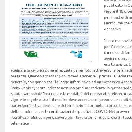
pubblicato in Ga
vigore il 18 dic
per i medici di 
Fimmg, ma che 
operative.
“La prima novità 
per l’assenza de
il medico di fam
avviene oggi, ri
una televisita. 
equipara la certificazione effettuata da remoto, attraverso la telemedic
presenza. Quando accadrà? Non immediatamente”, precisa la Federazion
generale, spiegando che “la legge infatti rinvia ad un successivo Acco
Stato-Regioni, senza indicare nessuna precisa scadenza: in questa sede
Salute, saranno definiti i casi e le modalità del ricorso alla telecertific
vigore le regole attuali: il medico deve accertare di persona le condizi
parteciperà attivamente alle determinazioni portando la propria espe
della pandemia per le certificazioni dei positivi al COVID. Nel provved
i certificati falsi, con pene severe per i lavoratori e i medici che li rilas
telematica”.