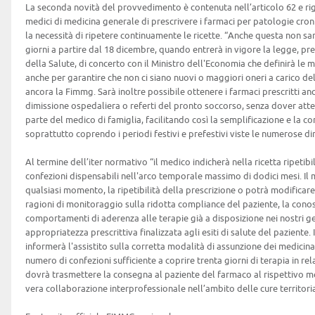
La seconda novità del provvedimento è contenuta nell’articolo 62 e rig
medici di medicina generale di prescrivere i farmaci per patologie cron
la necessità di ripetere continuamente le ricette. “Anche questa non s
giorni a partire dal 18 dicembre, quando entrerà in vigore la legge, pr
della Salute, di concerto con il Ministro dell'Economia che definirà le
anche per garantire che non ci siano nuovi o maggiori oneri a carico del
ancora la Fimmg. Sarà inoltre possibile ottenere i farmaci prescritti 
dimissione ospedaliera o referti del pronto soccorso, senza dover att
parte del medico di famiglia, facilitando così la semplificazione e la con
soprattutto coprendo i periodi festivi e prefestivi viste le numerose di
Al termine dell’iter normativo “il medico indicherà nella ricetta ripetibi
confezioni dispensabili nell'arco temporale massimo di dodici mesi. Il
qualsiasi momento, la ripetibilità della prescrizione o potrà modificare
ragioni di monitoraggio sulla ridotta compliance del paziente, la conos
comportamenti di aderenza alle terapie già a disposizione nei nostri ges
appropriatezza prescrittiva finalizzata agli esiti di salute del paziente. I
informerà l'assistito sulla corretta modalità di assunzione dei medicina
numero di confezioni sufficiente a coprire trenta giorni di terapia in re
dovrà trasmettere la consegna al paziente del farmaco al rispettivo med
vera collaborazione interprofessionale nell’ambito delle cure territoria