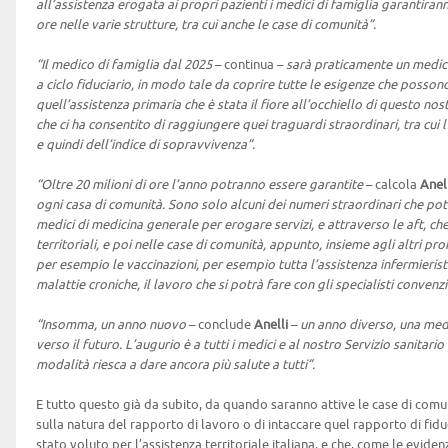
all’assistenza erogata ai propri pazienti i medici di famiglia garantir
ore nelle varie strutture, tra cui anche le case di comunità”.
“Il medico di famiglia dal 2025
– continua –
sarà praticamente un medico
a ciclo fiduciario, in modo tale da coprire tutte le esigenze che posson
quell’assistenza primaria che è stata il fiore all’occhiello di questo nos
che ci ha consentito di raggiungere quei traguardi straordinari, tra cui
e quindi dell’indice di sopravvivenza”.
“Oltre 20 milioni di ore l’anno potranno essere garantite
– calcola
Anel
ogni casa di comunità. Sono solo alcuni dei numeri straordinari che pot
medici di medicina generale per erogare servizi, e attraverso le aft, ch
territoriali, e poi nelle case di comunità, appunto, insieme agli altri pr
per esempio le vaccinazioni, per esempio tutta l’assistenza infermieristi
malattie croniche, il lavoro che si potrà fare con gli specialisti convenzi
“Insomma, un anno nuovo
– conclude
Anelli
–
un anno diverso, una medi
verso il futuro. L’augurio è a tutti i medici e al nostro Servizio sanitar
modalità riesca a dare ancora più salute a tutti”.
E tutto questo già da subito, da quando saranno attive le case di comun
sulla natura del rapporto di lavoro o di intaccare quel rapporto di fidu
stato voluto per l’assistenza territoriale italiana, e che, come le eviden