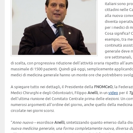
italiani sono pro
cittadini nelle 
alla nuova conve
diventa operativ
per i medici di m
Cosa significa? 
esempio, tra med
continuità assis
generale deve m
ore settimanali, t
di scelta, con progressiva riduzione dell’attività oraria rispetto all’aume
massimale di 1500 pazienti. Quindi già oggi, semplicemente applicando 
medici di medicina generale hanno un monte ore che potrebbero svolge
A spiegare tutto nei dettagli, il Presidente della
FNOMCeO
, la Federaz
Medici Chirurghi e degli Odontoiatri, Filippo
Anelli
, in un
video
per il
Tg
dell’ultima riunione del Comitato Centrale prima delle elezioni. Un comi
numerosi argomenti all’ordine del giorno, anche quello della medicina 
circolate nei giorni scorsi.
“
Anno nuovo
– esordisce
Anelli
, sintetizzando quanto emerso dalla di
nuova medicina generale, una forma completamente nuova, diversa da